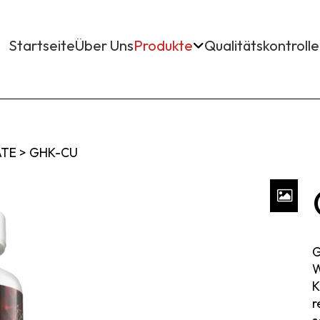
Startseite
Über Uns
Produkte
Qualitätskontrolle
ATE
>
GHK-CU
G
W
K
r