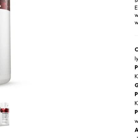
s
E
w
w
C
l
P
K
G
P
K
P
w
A