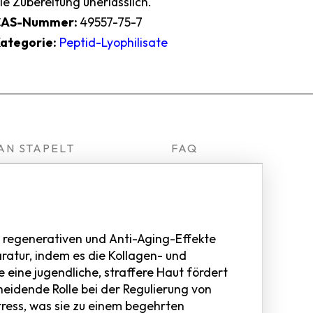
ie Zubereitung unerlässlich.
CAS-Nummer:
49557-75-7
ategorie:
Peptid-Lyophilisate
AN STAPELT
FAQ
en regenerativen und Anti-Aging-Effekte
aratur, indem es die Kollagen- und
e eine jugendliche, straffere Haut fördert
heidende Rolle bei der Regulierung von
ress, was sie zu einem begehrten