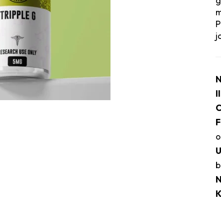
g
m
P
j
N
I
C
F
o
b
N
K