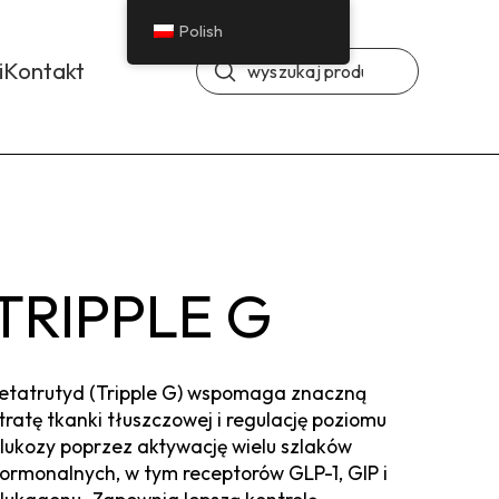
Polish
Prześlij
i
Kontakt
Wyszukiwanie
TRIPPLE G
etatrutyd (Tripple G) wspomaga znaczną
tratę tkanki tłuszczowej i regulację poziomu
lukozy poprzez aktywację wielu szlaków
ormonalnych, w tym receptorów GLP-1, GIP i