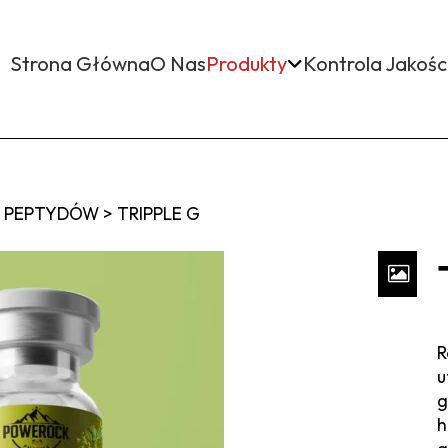
Strona Główna
O Nas
Produkty
Kontrola Jakośc
TY PEPTYDÓW
>
TRIPPLE G
R
u
g
h