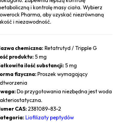
lukagonu. Zapewnia lepszą kontrolę
etaboliczną i kontrolę masy ciała. Wybierz
owerock Pharma, aby uzyskać niezrównaną
akość i niezawodność.
azwa chemiczna:
Retatrutyd / Tripple G
lość produktu:
5 mg
ałkowita ilość substancji:
5 mg
orma fizyczna:
Proszek wymagający
dtworzenia
Uwaga:
Do przygotowania niezbędna jest woda
akteriostatyczna.
umer CAS:
2381089-83-2
ategoria:
Liofilizaty peptydów