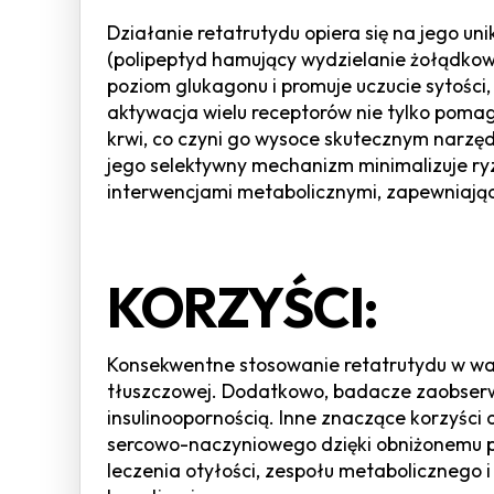
Działanie retatrutydu opiera się na jego un
(polipeptyd hamujący wydzielanie żołądkowe)
poziom glukagonu i promuje uczucie sytości
aktywacja wielu receptorów nie tylko pomag
krwi, co czyni go wysoce skutecznym narzęd
jego selektywny mechanizm minimalizuje r
interwencjami metabolicznymi, zapewniając
KORZYŚCI:
Konsekwentne stosowanie retatrutydu w wa
tłuszczowej. Dodatkowo, badacze zaobserwow
insulinoopornością. Inne znaczące korzyści 
sercowo-naczyniowego dzięki obniżonemu p
leczenia otyłości, zespołu metabolicznego