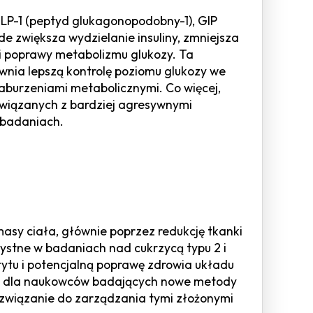
 GLP-1 (peptyd glukagonopodobny-1), GIP
de zwiększa wydzielanie insuliny, zmniejsza
 i poprawy metabolizmu glukozy. Ta
ewnia lepszą kontrolę poziomu glukozy we
zaburzeniami metabolicznymi. Co więcej,
związanych z bardziej agresywnymi
 badaniach.
y ciała, głównie poprzez redukcję tkanki
zystne w badaniach nad cukrzycą typu 2 i
etytu i potencjalną poprawę zdrowia układu
zny dla naukowców badających nowe metody
ozwiązanie do zarządzania tymi złożonymi