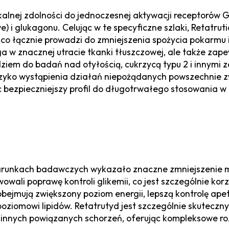
ikalnej zdolności do jednoczesnej aktywacji receptorów
 i glukagonu. Celując w te specyficzne szlaki, Retatruti
, co łącznie prowadzi do zmniejszenia spożycia pokarmu
a w znacznej utracie tkanki tłuszczowej, ale także zap
ziem do badań nad otyłością, cukrzycą typu 2 i innymi 
yzyko wystąpienia działań niepożądanych powszechnie 
 bezpieczniejszy profil do długotrwałego stosowania w
runkach badawczych wykazało znaczne zmniejszenie mas
ali poprawę kontroli glikemii, co jest szczególnie kor
obejmują zwiększony poziom energii, lepszą kontrolę ap
oziomowi lipidów. Retatrutyd jest szczególnie skutec
 i innych powiązanych schorzeń, oferując kompleksowe r