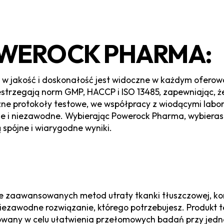
WEROCK PHARMA:
jakość i doskonałość jest widoczne w każdym oferowan
estrzegają norm GMP, HACCP i ISO 13485, zapewniając, ż
czne protokoły testowe, we współpracy z wiodącymi labor
eczne i niezawodne. Wybierając Powerock Pharma, wybie
spójne i wiarygodne wyniki.
e zaawansowanych metod utraty tkanki tłuszczowej, kon
 niezawodne rozwiązanie, którego potrzebujesz. Produkt 
towany w celu ułatwienia przełomowych badań przy jed