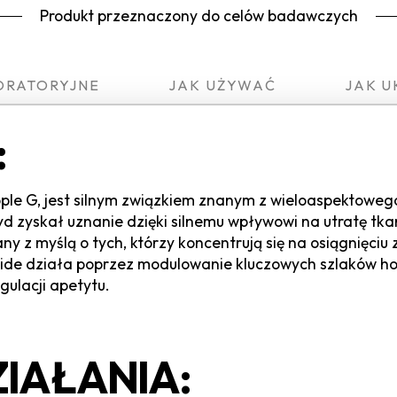
Produkt przeznaczony do celów badawczych
ORATORYJNE
JAK UŻYWAĆ
JAK U
:
ple G, jest silnym związkiem znanym z wieloaspektowego 
 zyskał uznanie dzięki silnemu wpływowi na utratę tkank
z myślą o tych, którzy koncentrują się na osiągnięciu z
tide działa poprzez modulowanie kluczowych szlaków ho
gulacji apetytu.
IAŁANIA: