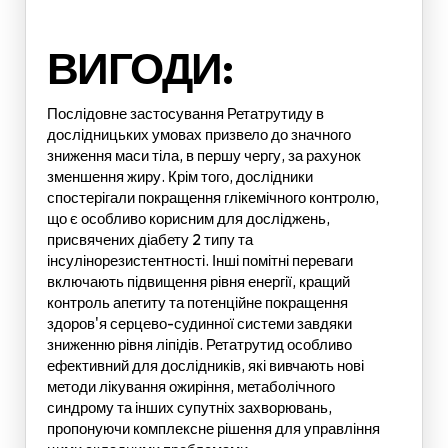
ВИГОДИ:
Послідовне застосування Ретатрутиду в
дослідницьких умовах призвело до значного
зниження маси тіла, в першу чергу, за рахунок
зменшення жиру. Крім того, дослідники
спостерігали покращення глікемічного контролю,
що є особливо корисним для досліджень,
присвячених діабету 2 типу та
інсулінорезистентності. Інші помітні переваги
включають підвищення рівня енергії, кращий
контроль апетиту та потенційне покращення
здоров'я серцево-судинної системи завдяки
зниженню рівня ліпідів. Ретатрутид особливо
ефективний для дослідників, які вивчають нові
методи лікування ожиріння, метаболічного
синдрому та інших супутніх захворювань,
пропонуючи комплексне рішення для управління