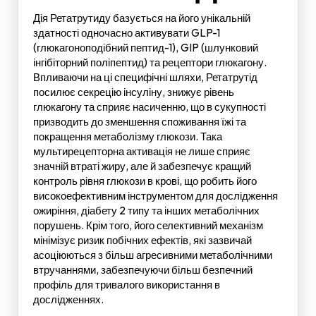
Дія Ретатрутиду базується на його унікальній
здатності одночасно активувати GLP-1
(глюкагоноподібний пептид-1), GIP (шлунковий
інгібіторний поліпептид) та рецептори глюкагону.
Впливаючи на ці специфічні шляхи, Ретатрутід
посилює секрецію інсуліну, знижує рівень
глюкагону та сприяє насиченню, що в сукупності
призводить до зменшення споживання їжі та
покращення метаболізму глюкози. Така
мультирецепторна активація не лише сприяє
значній втраті жиру, але й забезпечує кращий
контроль рівня глюкози в крові, що робить його
високоефективним інструментом для дослідження
ожиріння, діабету 2 типу та інших метаболічних
порушень. Крім того, його селективний механізм
мінімізує ризик побічних ефектів, які зазвичай
асоціюються з більш агресивними метаболічними
втручаннями, забезпечуючи більш безпечний
профіль для тривалого використання в
дослідженнях.