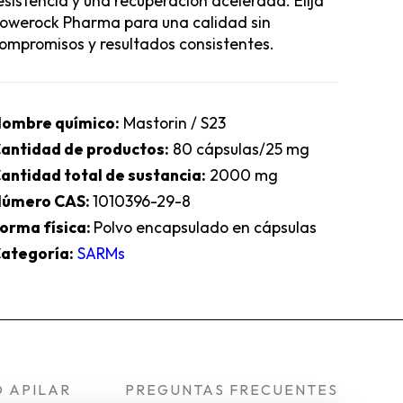
esistencia y una recuperación acelerada. Elija
owerock Pharma para una calidad sin
ompromisos y resultados consistentes.
ombre químico:
Mastorin / S23
antidad de productos:
80 cápsulas/25 mg
antidad total de sustancia:
2000 mg
úmero CAS:
1010396-29-8
orma física:
Polvo encapsulado en cápsulas
ategoría:
SARMs
 APILAR
PREGUNTAS FRECUENTES