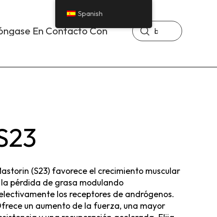
Spanish
Enviar
óngase En Contacto Con
Buscar
en
S23
astorin (S23) favorece el crecimiento muscular
 la pérdida de grasa modulando
electivamente los receptores de andrógenos.
frece un aumento de la fuerza, una mayor