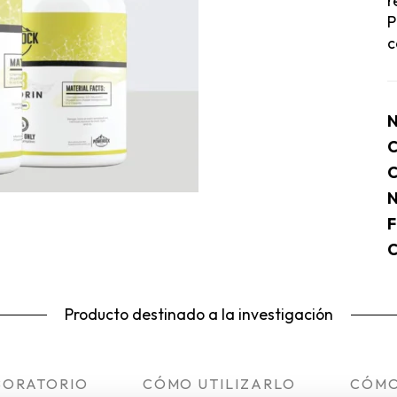
r
P
c
N
C
C
N
F
C
Producto destinado a la investigación
BORATORIO
CÓMO UTILIZARLO
CÓMO