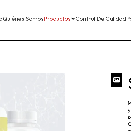
io
Quiénes Somos
Productos
Control De Calidad
P
M
y
s
O