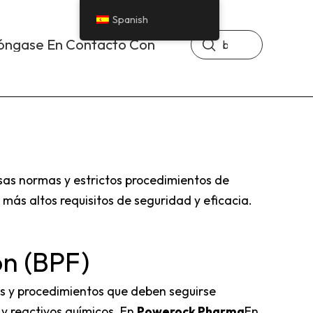
Spanish
Enviar
óngase En Contacto Con
Buscar
en
sas normas y estrictos procedimientos de
más altos requisitos de seguridad y eficacia.
ón (BPF)
s y procedimientos que deben seguirse
y reactivos químicos. En
Powerock Pharma
En