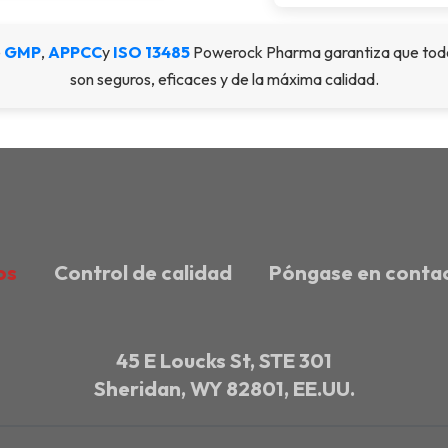
e
GMP
,
APPCC
y
ISO 13485
Powerock Pharma garantiza que todos 
son seguros, eficaces y de la máxima calidad.
os
Control de calidad
Póngase en conta
45 E Loucks St, STE 301
Sheridan, WY 82801, EE.UU.