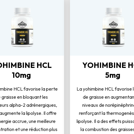
OHIMBINE HCL
YOHIMBINE H
10mg
5mg
imbine HCL favorise la perte
La yohimbine HCL favorise l
 graisse en bloquant les
de graisse en augmentant
eurs alpha-2 adrénergiques,
niveaux de norépinéphrin
augmente la lipolyse. Il offre
renforçant la thermogenèse
ergie accrue, une meilleure
lipolyse. Il a des effets puiss
ration et une réduction plus
la combustion des graisses