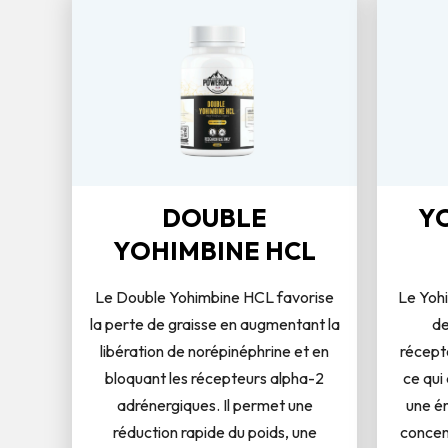
DOUBLE
Y
YOHIMBINE HCL
Le Double Yohimbine HCL favorise
Le Yoh
la perte de graisse en augmentant la
de
libération de norépinéphrine et en
récept
bloquant les récepteurs alpha-2
ce qui 
adrénergiques. Il permet une
une én
réduction rapide du poids, une
concent