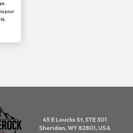
ie.
ma pour
ité.
45 E Loucks St, STE 301
Sheridan, WY 82801, USA