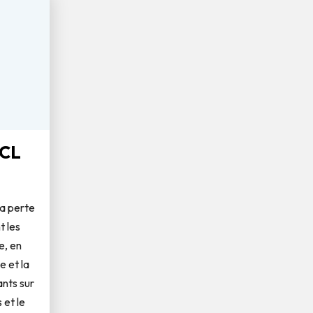
CL
a perte
 les
e, en
 et la
ants sur
 et le