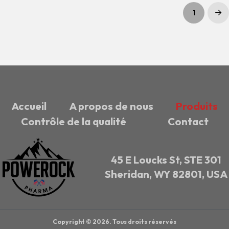
1
Sui
Accueil
A propos de nous
Produits
Contrôle de la qualité
Contact
45 E Loucks St, STE 301
Sheridan, WY 82801, USA
Copyright © 2026. Tous droits réservés