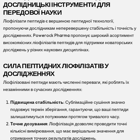
ДОСЛІДНИЦЬКІ ІНСТРУМЕНТИ ДЛЯ
ПЕРЕДОВОЇ НАУКИ
Ліофілізати пептидів є вершиною пептидної технології,
пропонуючи дослідникам неперевершену стабільність і точність у
дослідженнях. Powerock Pharma пропонує широкий асортимент
високоякісних ліофілізатів пептидів для підтримки новаторських
досліджень у різних наукових дисциплінах.
СИЛА ПЕПТИДНИХ ЛІОФІЛІЗАТІВ У
ДОСЛІДЖЕННЯХ
Ліофілізовані пептиди мають численні переваги, які роблять їх
незамінними в сучасних дослідженнях:
Підвищена стабільність
: Сублімаційне сушіння значно
подовжує термін зберігання, гарантуючи, що ваші пептиди
залишатимуться потужними протягом тривалого часу.
Точне дозування
: Ліофілізація дозволяє проводити точні
кількісні вимірювання, що має вирішальне значення для
отримання точних результатів досліджень.