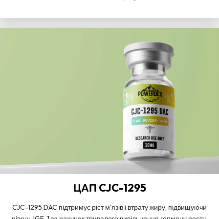
ЦАП CJC-1295
CJC-1295 DAC підтримує ріст м'язів і втрату жиру, підвищуючи
рівень IGF-1 за рахунок тривалого вивільнення гормону росту.