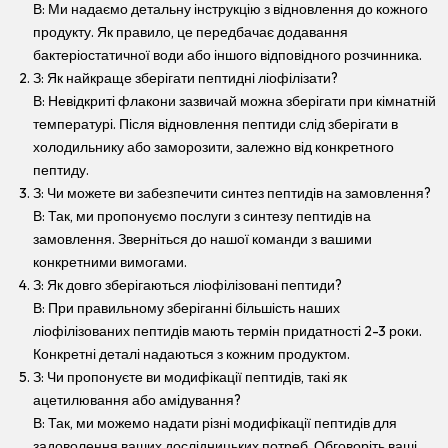
В: Ми надаємо детальну інструкцію з відновлення до кожного
продукту. Як правило, це передбачає додавання
бактеріостатичної води або іншого відповідного розчинника.
З: Як найкраще зберігати пептидні ліофілізати?
В: Невідкриті флакони зазвичай можна зберігати при кімнатній
температурі. Після відновлення пептиди слід зберігати в
холодильнику або заморозити, залежно від конкретного
пептиду.
З: Чи можете ви забезпечити синтез пептидів на замовлення?
В: Так, ми пропонуємо послуги з синтезу пептидів на
замовлення. Зверніться до нашої команди з вашими
конкретними вимогами.
З: Як довго зберігаються ліофілізовані пептиди?
В: При правильному зберіганні більшість наших
ліофілізованих пептидів мають термін придатності 2-3 роки.
Конкретні деталі надаються з кожним продуктом.
З: Чи пропонуєте ви модифікації пептидів, такі як
ацетилювання або амідування?
В: Так, ми можемо надати різні модифікації пептидів для
задоволення ваших дослідницьких потреб. Обговоріть ваші