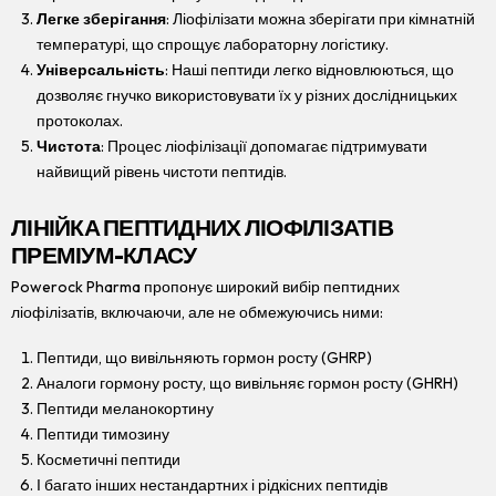
Легке зберігання
: Ліофілізати можна зберігати при кімнатній
температурі, що спрощує лабораторну логістику.
Універсальність
: Наші пептиди легко відновлюються, що
дозволяє гнучко використовувати їх у різних дослідницьких
протоколах.
Чистота
: Процес ліофілізації допомагає підтримувати
найвищий рівень чистоти пептидів.
ЛІНІЙКА ПЕПТИДНИХ ЛІОФІЛІЗАТІВ
ПРЕМІУМ-КЛАСУ
Powerock Pharma пропонує широкий вибір пептидних
ліофілізатів, включаючи, але не обмежуючись ними:
Пептиди, що вивільняють гормон росту (GHRP)
Аналоги гормону росту, що вивільняє гормон росту (GHRH)
Пептиди меланокортину
Пептиди тимозину
Косметичні пептиди
І багато інших нестандартних і рідкісних пептидів