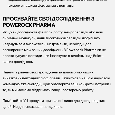
вимоги з нашими фахівцями з пептидів.
ПРОСУВАЙТЕ СВОЇ ДОСЛІДЖЕННЯ З
POWEROCK PHARMA
Якщо ви досліджуєте фактори росту, нейропептиди або нові
сигнальні молекули, наші високоякісні пептидні ліофілізати
нададуть вам високоякісні інструменти, необхідні для
розширення меж ваших досліджень. З Powerock Pharma ви не
просто купуєте пептиди - ви інвестуєте в точність і надійність
ваших досліджень.
Підніміть рівень своїх досліджень за допомогою наших
виняткових пептидних ліофілізатів. Зв'яжіться з нашою науковою
командою вже сьогодні, щоб обговорити ваші конкретні потреби і
те, як ми можемо підтримати вашу новаторську роботу.
Пам'ятайте: Усі продукти призначені лише для дослідницьких
цілей. Не для споживання людиною.