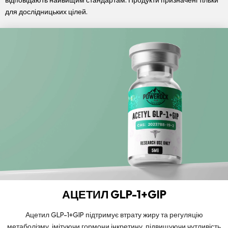
відповідають найвищим стандартам. Продукти призначені тільки
для дослідницьких цілей.
АЦЕТИЛ GLP-1+GIP
Ацетил GLP-1+GIP підтримує втрату жиру та регуляцію
метаболізму, імітуючи гормони інкретину, підвищуючи чутливість