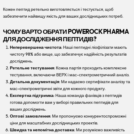
Кожен пептид ретельно виготовляється і тестується, щоб
забезпечити найвищу якість для ваших дослідницьких потреб.
ЧОМУ ВАРТО ОБРАТИ POWEROCK PHARMA
ДЛЯ ДОСЛІДЖЕННЯ ПЕПТИДІВ?
Неперевершена чистота
: Наші пептидні ліофілізати мають
чистоту 98% або вище, що забезпечує надійність результатів
досліджень.
Ретельне тестування
: Кожна партія проходить комплексне
тестування, включаючи ВЕРХ і мас-спектрометричний аналіз.
Детальна документація
: Ми надаємо сертифікати аналізу та
мас-спектрометричні звіти для кожного продукту.
Експертна підтримка
: Наша команда фахівців з пептидів
готова допомогти вам у виборі правильних пептидів для
ваших досліджень.
Оптові замовлення
: Ми пропонуємо конкурентоспроможні
ціни для масштабних дослідницьких проектів.
Швидка та непомітна доставка
: Ми розуміємо важливість