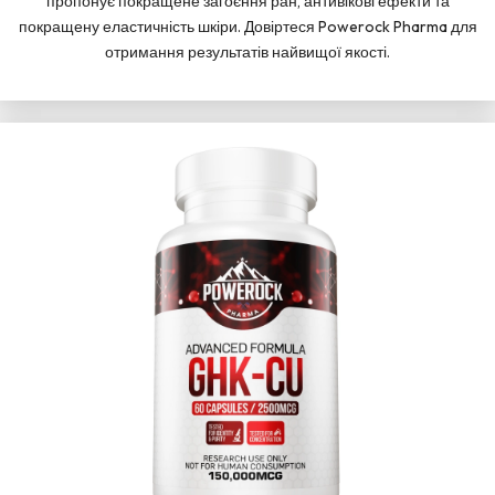
пропонує покращене загоєння ран, антивікові ефекти та
покращену еластичність шкіри. Довіртеся Powerock Pharma для
отримання результатів найвищої якості.